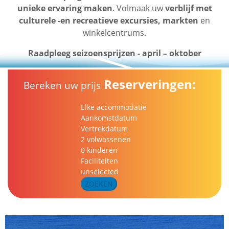
unieke ervaring maken
. Volmaak uw
verblijf met
culturele -en recreatieve excursies, markten
en
winkelcentrums.
Raadpleeg seizoensprijzen - april – oktober
Reserveringen:
Bereken uw prijs
Elke accommodatie
Aankomstdatum
Vertrekdatum
2 volwassenen
0 kinderen
Faciliteiten
unselected
ZOEKEN