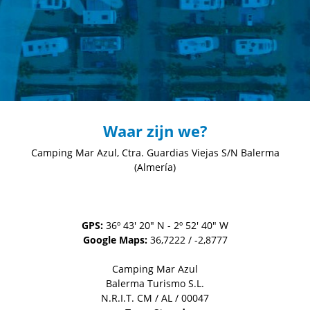
Waar zijn we?
Camping Mar Azul, Ctra. Guardias Viejas S/N
Balerma
(Almería)
GPS:
36º 43' 20" N - 2º 52' 40" W
Google Maps:
36,7222 / -2,8777
Camping Mar Azul
Balerma Turismo S.L.
N.R.I.T. CM / AL / 00047