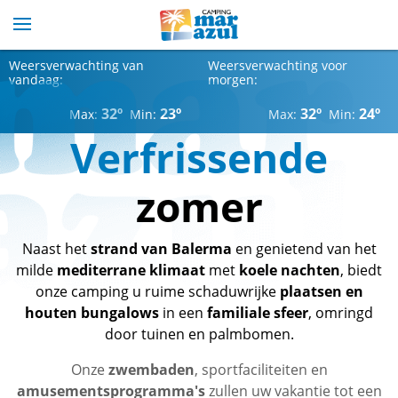
Weersverwachting van
Weersverwachting voor
vandaag:
morgen:
32º
23º
32º
24º
Max:
Min:
Max:
Min:
Verfrissende
zomer
Naast het
strand van Balerma
en genietend van het
milde
mediterrane klimaat
met
koele nachten
, biedt
onze camping u ruime schaduwrijke
plaatsen en
houten bungalows
in een
familiale sfeer
, omringd
door tuinen en palmbomen.
Onze
zwembaden
, sportfaciliteiten en
amusementsprogramma's
zullen uw vakantie tot een