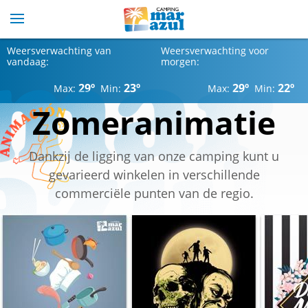
Weersverwachting van
Weersverwachting voor
vandaag:
morgen:
29º
23º
29º
22º
Max:
Min:
Max:
Min:
Zomeranimatie
Dankzij de ligging van onze camping kunt u
gevarieerd winkelen in verschillende
commerciële punten van de regio.