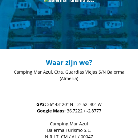
Waar zijn we?
Camping Mar Azul, Ctra. Guardias Viejas S/N
Balerma
(Almería)
GPS:
36º 43' 20" N - 2º 52' 40" W
Google Maps:
36,7222 / -2,8777
Camping Mar Azul
Balerma Turismo S.L.
N.R.I.T. CM / AL / 00047