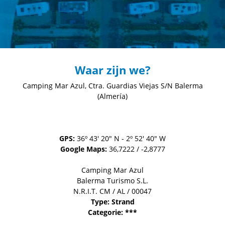
Waar zijn we?
Camping Mar Azul, Ctra. Guardias Viejas S/N
Balerma
(Almería)
GPS:
36º 43' 20" N - 2º 52' 40" W
Google Maps:
36,7222 / -2,8777
Camping Mar Azul
Balerma Turismo S.L.
N.R.I.T. CM / AL / 00047
Type: Strand
Categorie: ***