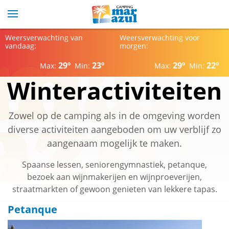
Weersverwachting van
Weersverwachting voor
vandaag:
morgen:
29º
23º
29º
22º
Max:
Min:
Max:
Min:
Winteractiviteiten
Zowel op de camping als in de omgeving worden
diverse activiteiten aangeboden om uw verblijf zo
aangenaam mogelijk te maken.
Spaanse lessen, seniorengymnastiek, petanque,
bezoek aan wijnmakerijen en wijnproeverijen,
straatmarkten of gewoon genieten van lekkere tapas.
Petanque