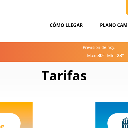
CÓMO LLEGAR
PLANO CAM
Previsión de hoy:
30º
23º
Max:
Min:
Tarifas
ng