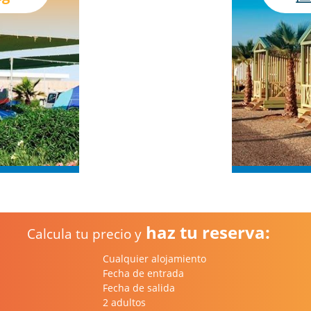
haz tu reserva:
Calcula tu precio y
Cualquier alojamiento
Fecha de entrada
Fecha de salida
2 adultos