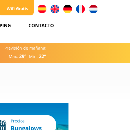
Wifi Gratis
PING
CONTACTO
Previsión de mañana:
29º
22º
Max:
Min:
Precios
Bungalows