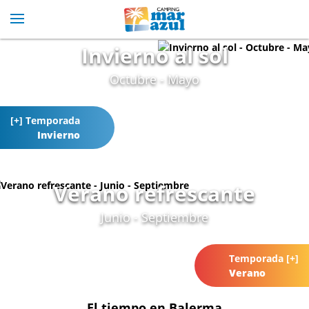
Invierno al sol
Octubre - Mayo
[+] Temporada
Invierno
Verano refrescante
Junio - Septiembre
Temporada [+]
Verano
El tiempo en Balerma