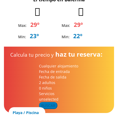
29º
29º
Max:
Max:
23º
22º
Min:
Min:
haz tu reserva:
Calcula tu precio y
Cualquier alojamiento
Fecha de entrada
Fecha de salida
2 adultos
0 niños
Servicios
unselected
BUSCAR
Playa / Piscina