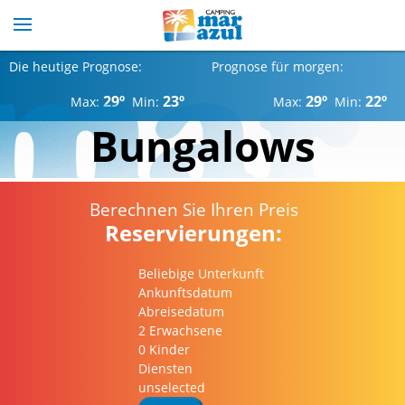
Die heutige Prognose:
Prognose für morgen:
29º
23º
29º
22º
Max:
Min:
Max:
Min:
Bungalows
Berechnen Sie Ihren Preis
Reservierungen:
Beliebige Unterkunft
Ankunftsdatum
Abreisedatum
2 Erwachsene
0 Kinder
Diensten
unselected